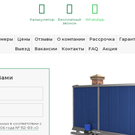
Калькулятор
Бесплатный
WhatsApp
звонок
змеры
Цены
Отзывы
О компании
Рассрочка
Гаран
Выезд
Вакансии
Контакты
FAQ
Акция
Вами
ных в соответствии с
06 года № 152-ФЗ «О