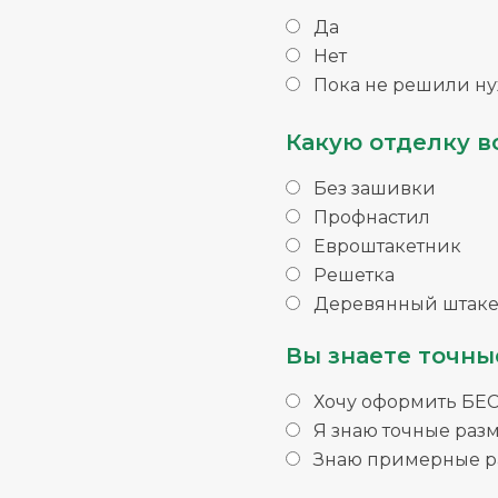
Да
Нет
Пока не решили ну
Какую отделку в
Без зашивки
Профнастил
Евроштакетник
Решетка
Деревянный штаке
Вы знаете точны
Хочу оформить БЕ
Я знаю точные раз
Знаю примерные ра