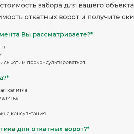
стоимость забора для вашего объекта
имость откатных ворот и получите ски
мента Вы рассматриваете?*
нт
х
ись хотим проконсультироваться
а?*
я калитка
калитка
жна консультация
тика для откатных ворот?*