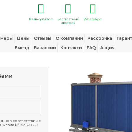
Калькулятор
Бесплатный
WhatsApp
звонок
змеры
Цены
Отзывы
О компании
Рассрочка
Гаран
Выезд
Вакансии
Контакты
FAQ
Акция
Вами
ных в соответствии с
06 года № 152-ФЗ «О