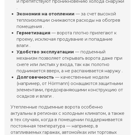
и препятствуют проникновению холода снаружи
.
Экономия на отоплении
— за счет высокой
теплоизоляции снижаются расходы на обогрев
помещения .
Герметизация
— ворота плотно прилегают к
проему, исключая продувание и попадание
влаги .
Удобство эксплуатации
— подъемный
механизм позволяет открывать ворота даже при
снеге или листьях у входа, так как полотно
поднимается вверх, а не распахивается наружу .
Долговечность
— качественные модели
(например, от Hörmann) оснащаются защитными
элементами, предохраняющими конструкцию от
осадков и влаги .
Утепленные подъемные ворота особенно
актуальны в регионах с холодным климатом, а также
в тех случаях, когда в помещении поддерживается
постоянная температура — например, в
отапливаемых гаражах, автомойках или торговых