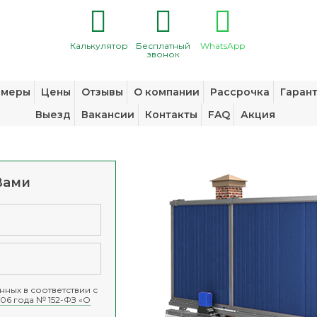
Калькулятор
Бесплатный
WhatsApp
звонок
змеры
Цены
Отзывы
О компании
Рассрочка
Гаран
Выезд
Вакансии
Контакты
FAQ
Акция
Вами
ных в соответствии с
06 года № 152-ФЗ «О