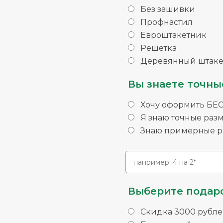
Без зашивки
Профнастил
Евроштакетник
Решетка
Деревянный штаке
Вы знаете точны
Хочу оформить БЕ
Я знаю точные раз
Знаю примерные ра
Выберите подаро
Скидка 3000 рубле