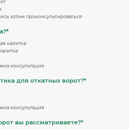
нт
х
ись хотим проконсультироваться
а?*
я калитка
калитка
жна консультация
тика для откатных ворот?*
жна консультация
орот вы рассматриваете?*