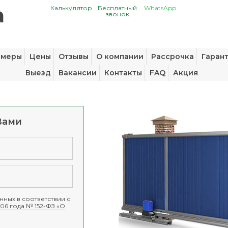
Калькулятор
Бесплатный
WhatsApp
звонок
змеры
Цены
Отзывы
О компании
Рассрочка
Гаран
Выезд
Вакансии
Контакты
FAQ
Акция
Вами
ных в соответствии с
06 года № 152-ФЗ «О