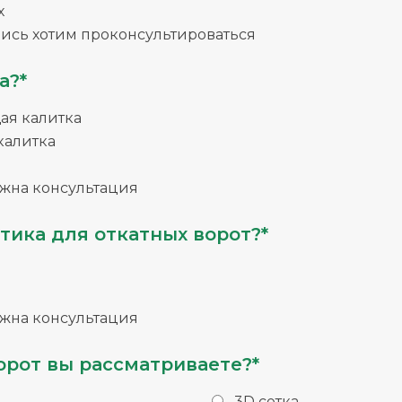
х
ись хотим проконсультироваться
а?*
я калитка
калитка
жна консультация
тика для откатных ворот?*
жна консультация
орот вы рассматриваете?*
3D сетка