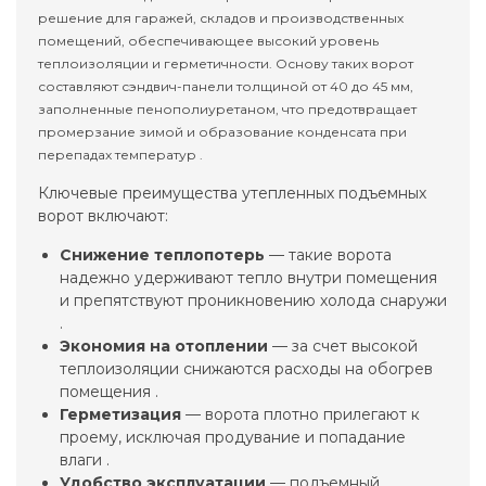
решение для гаражей, складов и производственных
помещений, обеспечивающее высокий уровень
теплоизоляции и герметичности. Основу таких ворот
составляют сэндвич-панели толщиной от 40 до 45 мм,
заполненные пенополиуретаном, что предотвращает
промерзание зимой и образование конденсата при
перепадах температур .
Ключевые преимущества утепленных подъемных
ворот включают:
Снижение теплопотерь
— такие ворота
надежно удерживают тепло внутри помещения
и препятствуют проникновению холода снаружи
.
Экономия на отоплении
— за счет высокой
теплоизоляции снижаются расходы на обогрев
помещения .
Герметизация
— ворота плотно прилегают к
проему, исключая продувание и попадание
влаги .
Удобство эксплуатации
— подъемный