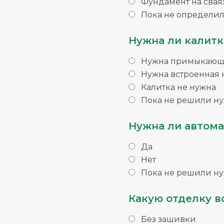
Фундамент на свая
Пока не определил
Нужна ли калитк
Нужна примыкающа
Нужна встроенная 
Калитка не нужна
Пока не решили ну
Нужна ли автома
Да
Нет
Пока не решили ну
Какую отделку в
Без зашивки