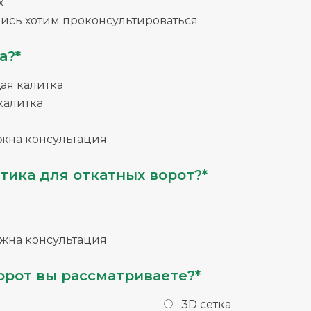
х
ись хотим проконсультироваться
а?*
я калитка
калитка
жна консультация
тика для откатных ворот?*
жна консультация
орот вы рассматриваете?*
3D сетка