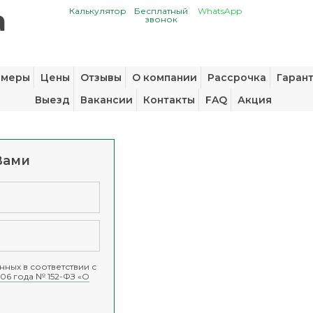
Калькулятор
Бесплатный
WhatsApp
звонок
змеры
Цены
Отзывы
О компании
Рассрочка
Гаран
Выезд
Вакансии
Контакты
FAQ
Акция
Вами
ных в соответствии с
06 года № 152-ФЗ «О