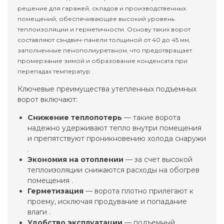
решение для гаражей, складов и производственных
помещений, обеспечивающее высокий уровень
теплоизоляции и герметичности. Основу таких ворот
составляют сэндвич-панели толщиной от 40 до 45 мм,
заполненные пенополиуретаном, что предотвращает
промерзание зимой и образование конденсата при
перепадах температур .
Ключевые преимущества утепленных подъемных
ворот включают:
Снижение теплопотерь
— такие ворота
надежно удерживают тепло внутри помещения
и препятствуют проникновению холода снаружи
.
Экономия на отоплении
— за счет высокой
теплоизоляции снижаются расходы на обогрев
помещения .
Герметизация
— ворота плотно прилегают к
проему, исключая продувание и попадание
влаги .
Удобство эксплуатации
— подъемный